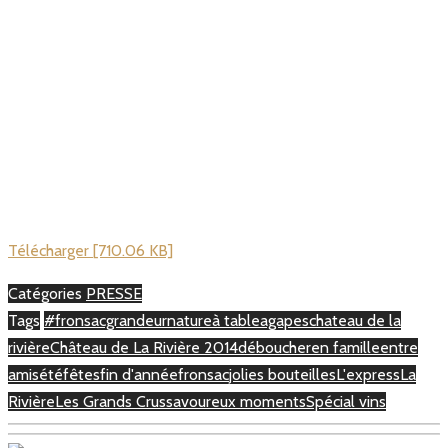
Télécharger [710.06 KB]
Catégories
PRESSE
Tags
#fronsacgrandeurnature
à table
agapes
chateau de la
rivière
Château de La Rivière 2014
déboucher
en famille
entre
amis
été
fêtes
fin d'année
fronsac
jolies bouteilles
L'express
La
Rivière
Les Grands Crus
savoureux moments
Spécial vins