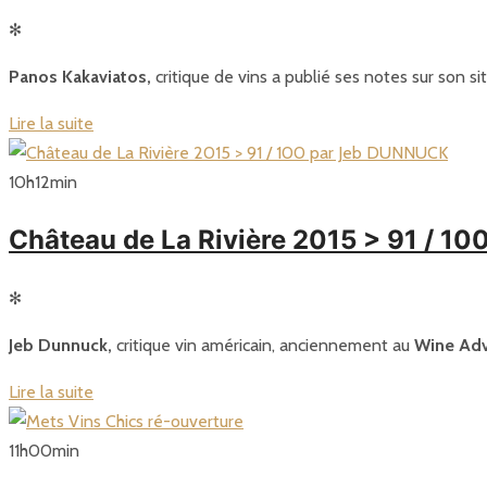
✻
Panos Kakaviatos,
critique de vins a publié ses notes sur son si
Lire la suite
10
h
12
min
Château de La Rivière 2015 > 91 / 
✻
Jeb Dunnuck,
critique vin américain, anciennement au
Wine Adv
Lire la suite
11
h
00
min