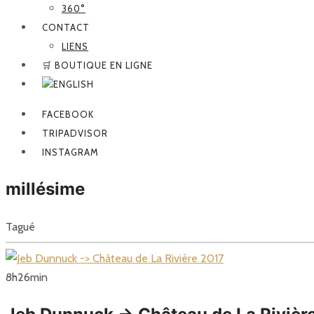
360°
CONTACT
LIENS
🛒 BOUTIQUE EN LIGNE
FACEBOOK
TRIPADVISOR
INSTAGRAM
millésime
Tagué
8
h
26
min