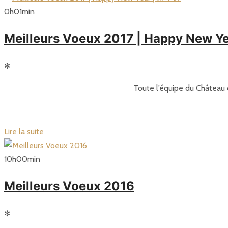
0
h
01
min
Meilleurs Voeux 2017 | Happy New 
✻
Toute l’équipe du Château 
Lire la suite
10
h
00
min
Meilleurs Voeux 2016
✻