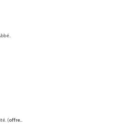
Abbé..
té. (
offre..