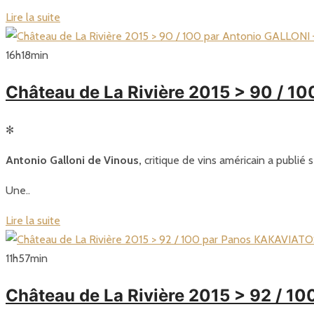
Lire la suite
16
h
18
min
Château de La Rivière 2015 > 90 / 1
✻
Antonio Galloni de Vinous,
critique de vins américain a publié 
Une..
Lire la suite
11
h
57
min
Château de La Rivière 2015 > 92 / 