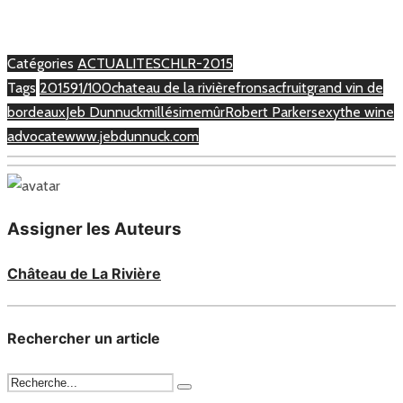
Catégories
ACTUALITES
CHLR-2015
Tags
2015
91/100
chateau de la rivière
fronsac
fruit
grand vin de
bordeaux
Jeb Dunnuck
millésime
mûr
Robert Parker
sexy
the wine
advocate
www.jebdunnuck.com
Assigner les Auteurs
Château de La Rivière
Rechercher un article