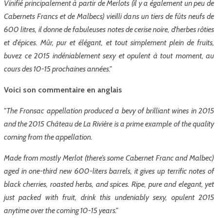
Vinifié principalement à partir de Merlots (il y a également un peu de
Cabernets Francs et de Malbecs) vieilli dans un tiers de fûts neufs de
600 litres, il donne de fabuleuses notes de cerise noire, d'herbes rôties
et d'épices. Mûr, pur et élégant, et tout simplement plein de fruits,
buvez ce 2015 indéniablement sexy et opulent à tout moment, au
cours des 10-15 prochaines années."
Voici son commentaire en anglais
"The Fronsac appellation produced a bevy of brilliant wines in 2015
and the 2015 Château de La Rivière is a prime example of the quality
coming from the appellation.
Made from mostly Merlot (there’s some Cabernet Franc and Malbec)
aged in one-third new 600-liters barrels, it gives up terrific notes of
black cherries, roasted herbs, and spices. Ripe, pure and elegant, yet
just packed with fruit, drink this undeniably sexy, opulent 2015
anytime over the coming 10-15 years."