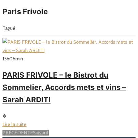
Paris Frivole
Tagué
15
h
06
min
PARIS FRIVOLE – le Bistrot du
Sommelier, Accords mets et vins –
Sarah ARDITI
✻
Lire la suite
Posts
PRÉCÉDENTE
Suivant