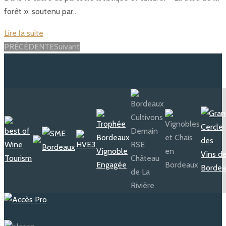
forêt », soutenu par..
Lire la suite
Posts
PRÉCÉDENTE
Suivant
navigation