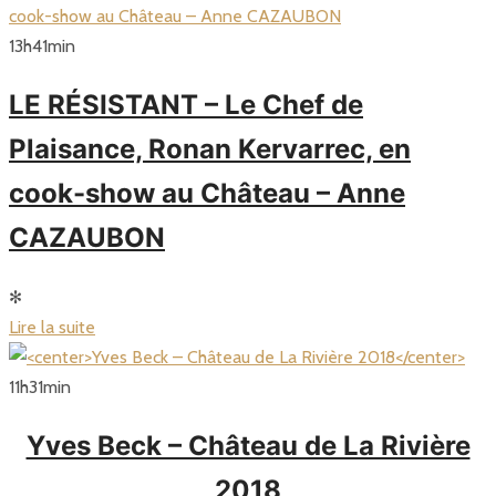
13
h
41
min
LE RÉSISTANT – Le Chef de
Plaisance, Ronan Kervarrec, en
cook-show au Château – Anne
CAZAUBON
✻
Lire la suite
11
h
31
min
Yves Beck – Château de La Rivière
2018