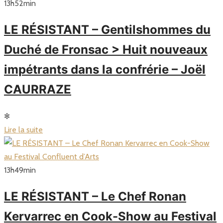
13
h
52
min
LE RÉSISTANT – Gentilshommes du
Duché de Fronsac > Huit nouveaux
impétrants dans la confrérie – Joël
CAURRAZE
✻
Lire la suite
13
h
49
min
LE RÉSISTANT – Le Chef Ronan
Kervarrec en Cook-Show au Festival