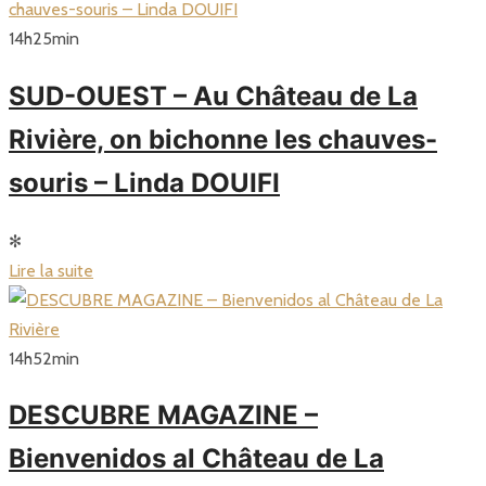
14
h
25
min
SUD-OUEST – Au Château de La
Rivière, on bichonne les chauves-
souris – Linda DOUIFI
✻
Lire la suite
14
h
52
min
DESCUBRE MAGAZINE –
Bienvenidos al Château de La