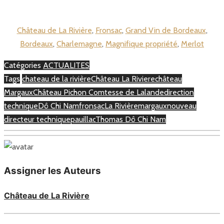
Château de La Rivière
,
Fronsac
,
Grand Vin de Bordeaux
,
Bordeaux
,
Charlemagne
,
Magnifique propriété
,
Merlot
Catégories
ACTUALITES
Tags
chateau de la rivière
Château La Riviere
château
Margaux
Château Pichon Comtesse de Lalande
direction
technique
Dô Chi Nam
fronsac
La Rivière
margaux
nouveau
directeur technique
pauillac
Thomas Dô Chi Nam
Assigner les Auteurs
Château de La Rivière