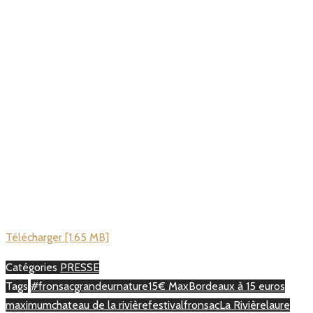
Télécharger [1.65 MB]
Catégories
PRESSE
Tags
#fronsacgrandeurnature
15€ Max
Bordeaux à 15 euros
maximum
chateau de la rivière
festival
fronsac
La Rivière
laure