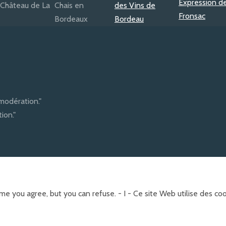
modération."
ion."
e you agree, but you can refuse. - I - Ce site Web utilise des c