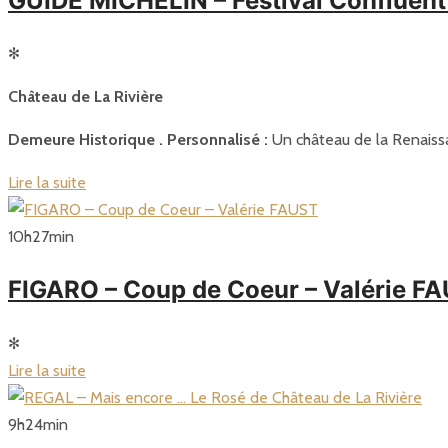
GUIDE MICHELIN – Festival Confluent 
✻
Château de La Rivière
Demeure Historique . Personnalisé :
Un château de la Renaissa
Lire la suite
10
h
27
min
FIGARO – Coup de Coeur – Valérie F
✻
Lire la suite
9
h
24
min