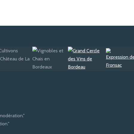
modération."
ion."