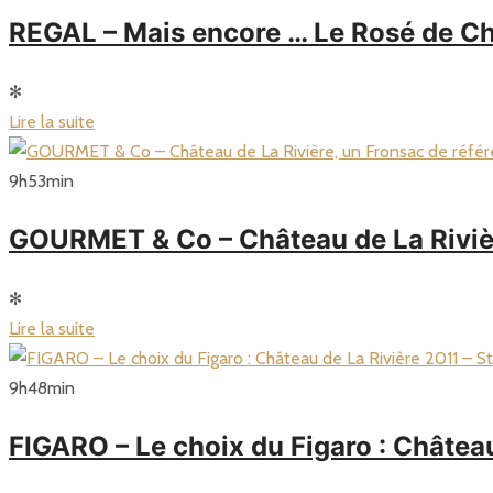
REGAL – Mais encore … Le Rosé de Ch
✻
Lire la suite
9
h
53
min
GOURMET & Co – Château de La Rivièr
✻
Lire la suite
9
h
48
min
FIGARO – Le choix du Figaro : Châte