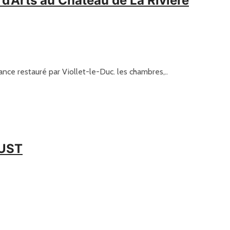
d’Arts au Château de La Rivière
nce restauré par Viollet-le-Duc. les chambres,..
AUST