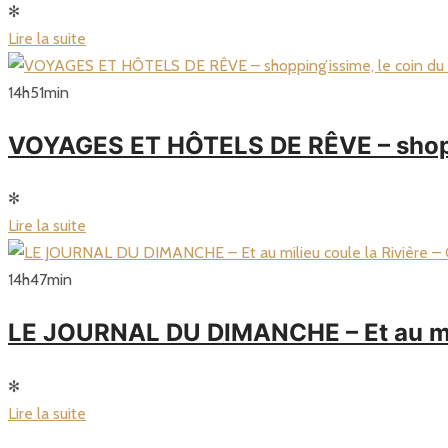
✻
Lire la suite
14
h
51
min
VOYAGES ET HÔTELS DE RÊVE – shoppi
✻
Lire la suite
14
h
47
min
LE JOURNAL DU DIMANCHE – Et au mili
✻
Lire la suite