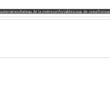
outerraines
chateau de la rivière
confortables
coup de coeur
fronsa