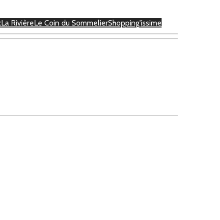
c
La Rivière
Le Coin du Sommelier
Shopping'issime