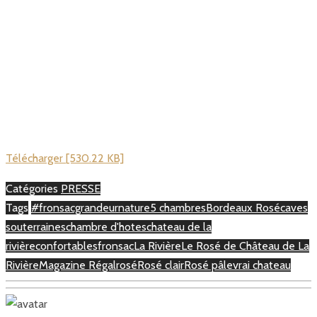
Télécharger [530.22 KB]
Catégories
PRESSE
Tags
#fronsacgrandeurnature
5 chambres
Bordeaux Rosé
caves
souterraines
chambre d'hotes
chateau de la
rivière
confortables
fronsac
La Rivière
Le Rosé de Château de La
Rivière
Magazine Régal
rosé
Rosé clair
Rosé pâle
vrai chateau