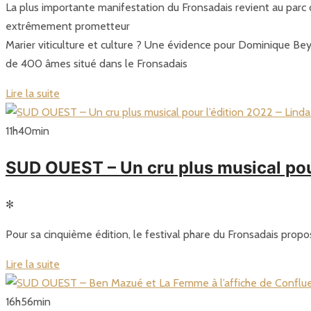
La plus importante manifestation du Fronsadais revient au parc d
extrêmement prometteur
Marier viticulture et culture ? Une évidence pour Dominique Beyl
de 400 âmes situé dans le Fronsadais
Lire la suite
11
h
40
min
SUD OUEST – Un cru plus musical pour
✻
Pour sa cinquième édition, le festival phare du Fronsadais propo
Lire la suite
16
h
56
min