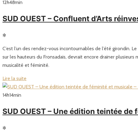
12
h
48
min
SUD OUEST – Confluent d’Arts réinve
✻
C’est l’un des rendez-vous incontournables de l’été girondin. Le
sur les hauteurs du Fronsadais, devrait encore drainer plusieurs m
musicalité et féminité.
Lire la suite
14
h
14
min
SUD OUEST – Une édition teintée de
✻