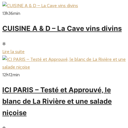
13
h
36
min
CUISINE A & D – La Cave vins divins
✻
Lire la suite
12
h
12
min
ICI PARIS – Testé et Approuvé, le
blanc de La Rivière et une salade
niçoise