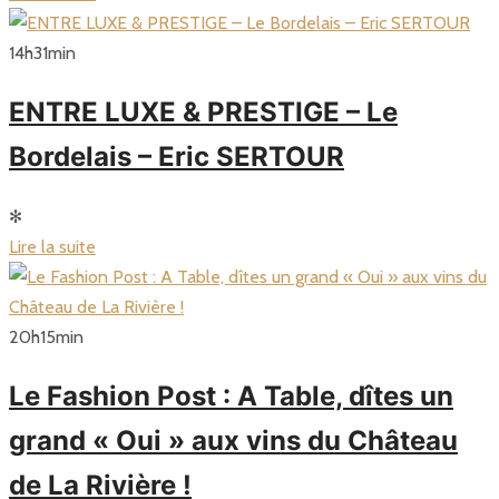
14
h
31
min
ENTRE LUXE & PRESTIGE – Le
Bordelais – Eric SERTOUR
✻
Lire la suite
20
h
15
min
Le Fashion Post : A Table, dîtes un
grand « Oui » aux vins du Château
de La Rivière !