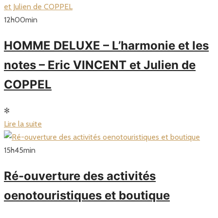
12
h
00
min
HOMME DELUXE – L’harmonie et les
notes – Eric VINCENT et Julien de
COPPEL
✻
Lire la suite
15
h
45
min
Ré-ouverture des activités
oenotouristiques et boutique