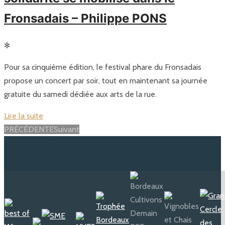
Fronsadais – Philippe PONS
✻
Pour sa cinquième édition, le festival phare du Fronsadais
propose un concert par soir, tout en maintenant sa journée
gratuite du samedi dédiée aux arts de la rue.
Lire la suite
Posts
PRÉCÉDENTE
Suivant
navigation