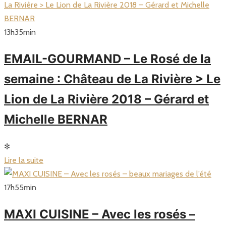
13
h
35
min
EMAIL-GOURMAND – Le Rosé de la
semaine : Château de La Rivière > Le
Lion de La Rivière 2018 – Gérard et
Michelle BERNAR
✻
Lire la suite
17
h
55
min
MAXI CUISINE – Avec les rosés –