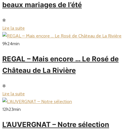
beaux mariages de l’été
✻
Lire la suite
9
h
24
min
REGAL – Mais encore … Le Rosé de
Château de La Rivière
✻
Lire la suite
12
h
23
min
L’AUVERGNAT – Notre sélection