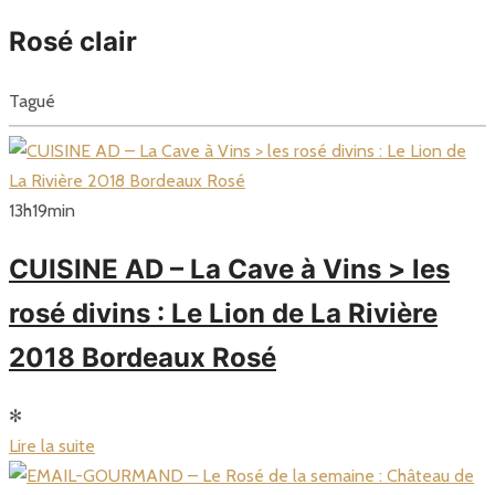
Rosé clair
Tagué
13
h
19
min
CUISINE AD – La Cave à Vins > les
rosé divins : Le Lion de La Rivière
2018 Bordeaux Rosé
✻
Lire la suite