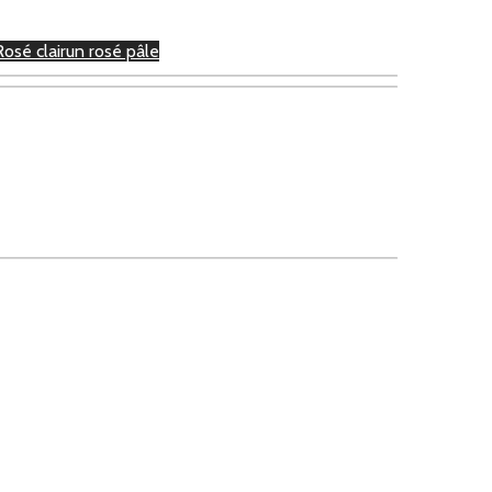
Rosé clair
un rosé pâle