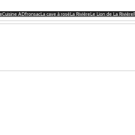
re
Cuisine AD
fronsac
La cave à rosé
La Rivière
Le Lion de La Rivière