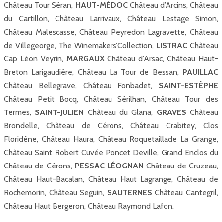
Château Tour Séran,
HAUT-MÉDOC
Château d’Arcins, Château
du Cartillon, Château Larrivaux, Château Lestage Simon,
Château Malescasse, Château Peyredon Lagravette, Château
de Villegeorge, The Winemakers’Collection,
LISTRAC
Château
Cap Léon Veyrin,
MARGAUX
Château d’Arsac, Château Haut-
Breton Larigaudière, Château La Tour de Bessan,
PAUILLAC
Château Bellegrave, Château Fonbadet,
SAINT-ESTÈPHE
Château Petit Bocq, Château Sérilhan, Château Tour des
Termes,
SAINT-JULIEN
Château du Glana,
GRAVES
Château
Brondelle, Château de Cérons, Château Crabitey, Clos
Floridène, Château Haura, Château Roquetaillade La Grange,
Château Saint Robert Cuvée Poncet Deville, Grand Enclos du
Château de Cérons,
PESSAC LÉOGNAN
Château de Cruzeau,
Château Haut-Bacalan, Château Haut Lagrange, Château de
Rochemorin, Château Seguin,
SAUTERNES
Château Cantegril,
Château Haut Bergeron, Château Raymond Lafon.