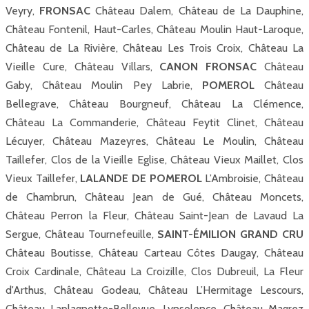
Veyry,
FRONSAC
Château Dalem, Château de La Dauphine,
Château Fontenil, Haut-Carles, Château Moulin Haut-Laroque,
Château de La Rivière, Château Les Trois Croix, Château La
Vieille Cure, Château Villars,
CANON FRONSAC
Château
Gaby, Château Moulin Pey Labrie,
POMEROL
Château
Bellegrave, Château Bourgneuf, Château La Clémence,
Château La Commanderie, Château Feytit Clinet, Château
Lécuyer, Château Mazeyres, Château Le Moulin, Château
Taillefer, Clos de la Vieille Eglise, Château Vieux Maillet, Clos
Vieux Taillefer,
LALANDE DE POMEROL
L’Ambroisie, Château
de Chambrun, Château Jean de Gué, Château Moncets,
Château Perron la Fleur, Château Saint-Jean de Lavaud La
Sergue, Château Tournefeuille,
SAINT-ÉMILION GRAND CRU
Château Boutisse, Château Carteau Côtes Daugay, Château
Croix Cardinale, Château La Croizille, Clos Dubreuil, La Fleur
d'Arthus, Château Godeau, Château L’Hermitage Lescours,
Château Laplagnotte-Bellevue, Lynsolence, Château Magrez