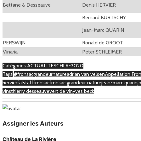
Bettane & Desseauve
Denis HERVIER
Bernard BURTSCHY
Jean-Marc QUARIN
PERSWIJN
Ronald de GROOT
Vinaria
Peter SCHLEIMER
Catégories
ACTUALITES
CHLR-2020
Tags
#fronsacgrandeurnature
adrian van velsen
Appellation Fro
hervier
falstaff
fronsac
fronsac grandeur nature
jean-marc quarin
j
vins
thierry desseauve
vert de vin
yves beck
Assigner les Auteurs
Château de La Rivière