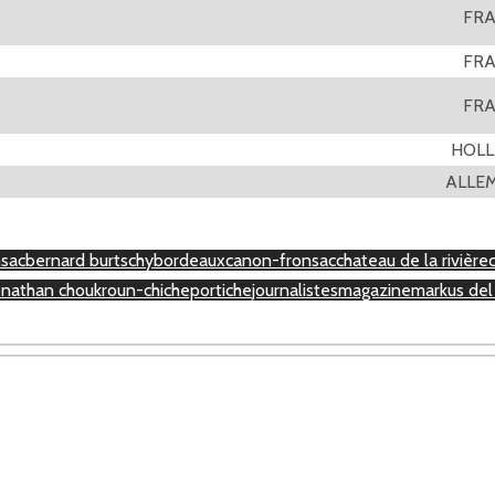
FR
FR
FR
HOL
ALLE
nsac
bernard burtschy
bordeaux
canon-fronsac
chateau de la rivière
onathan choukroun-chicheportiche
journalistes
magazine
markus de