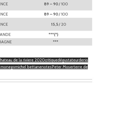
ANCE
89 – 90
/ 100
ANCE
89 – 90
/ 100
ANCE
15,5
/ 20
LANDE
***(*)
MAGNE
***
chateau de la riviere 2020
critique
dégustateur
denis
l monego
michel bettane
notes
Peter Moser
terre de