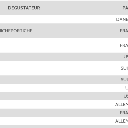
DEGUSTATEUR
P
DAN
HICHEPORTICHE
FR
FR
U
SU
SU
U
ALLE
FR
ALLE