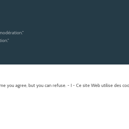
modération."
ion."
e you agree, but you can refuse. - I - Ce site Web utilise des c