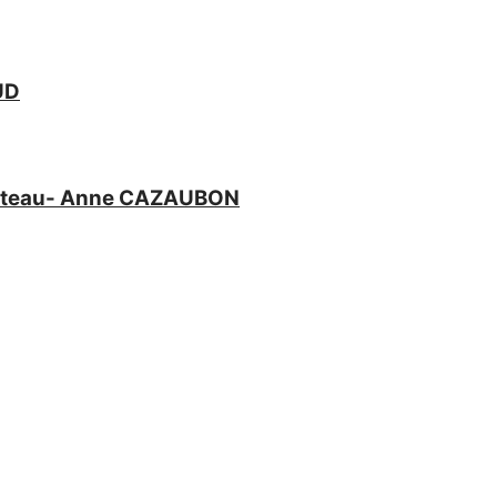
UD
 château- Anne CAZAUBON