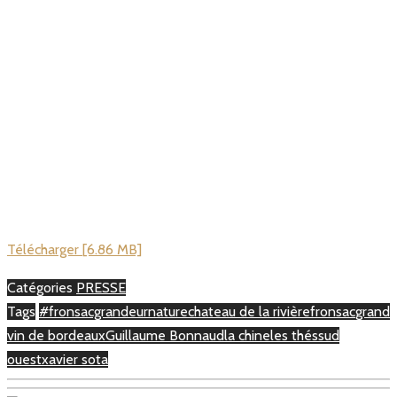
Télécharger [6.86 MB]
Catégories
PRESSE
Tags
#fronsacgrandeurnature
chateau de la rivière
fronsac
grand
vin de bordeaux
Guillaume Bonnaud
la chine
les thés
sud
ouest
xavier sota