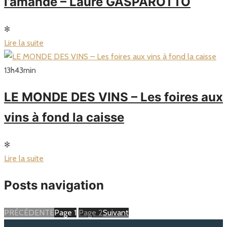
l’amande – Laure GASPAROTTO
✻
Lire la suite
13
h
43
min
LE MONDE DES VINS – Les foires aux
vins à fond la caisse
✻
Lire la suite
Posts navigation
PRÉCÉDENTE
Page
1
Page
2
Suivant