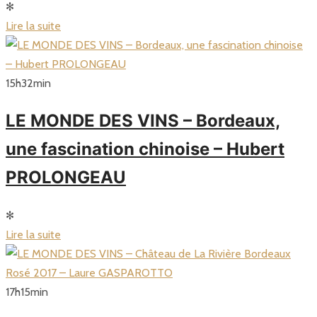
✻
Lire la suite
15
h
32
min
LE MONDE DES VINS – Bordeaux,
une fascination chinoise – Hubert
PROLONGEAU
✻
Lire la suite
17
h
15
min