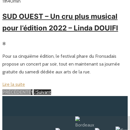
11
h
40
min
SUD OUEST – Un cru plus musical
pour l’édition 2022 – Linda DOUIFI
✻
Pour sa cinquième édition, le festival phare du Fronsadais
propose un concert par soir, tout en maintenant sa journée
gratuite du samedi dédiée aux arts de la rue.
Lire la suite
Page
Page
Posts
PRÉCÉDENTE
1
2
Suivant
navigation