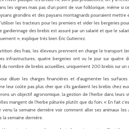
ns les vignes mais pas d'un point de vue folklorique, même si ce
aysans girondins et des paysans montagnards pourraient mettre e
'utiliser les tracteurs pour les premiers et vider les bergeries p
e le gardiennage des brebis est assuré par un salarié et que le salar
quement », explique très bien Éric Gutierrez.
rtition des frais, les éleveurs prennent en charge le transport (
es infrastructures, quatre bergeries ont vu le jour sur quatre
ard du nombre de brebis accueillies, uniquement 200 brebis sur un 
r diluer les charges financières et d'augmenter les surfaces 
e leur coûte pas plus cher que s'ils gardaient les brebis chez eux
erons un objectif agronomique, la gestion de l'herbe dans leurs v
elles mangent de l'herbe pâturée plutôt que du foin. « En fait c
r venu la semaine dernière voir comment aller ses animaux les
es la semaine dernière.