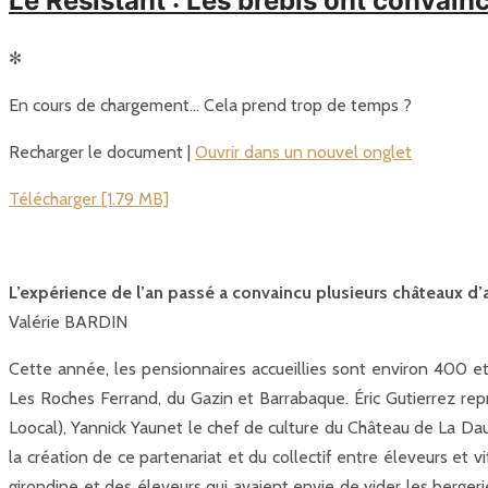
Le Résistant : Les brebis ont convai
✻
En cours de chargement… Cela prend trop de temps ?
Recharger le document |
Ouvrir dans un nouvel onglet
Télécharger [1.79 MB]
L’expérience de l’an passé a convaincu plusieurs châteaux d’a
Valérie BARDIN
Cette année, les pensionnaires accueillies sont environ 400 et 
Les Roches Ferrand, du Gazin et Barrabaque. Éric Gutierrez repr
Loocal), Yannick Yaunet le chef de culture du Château de La Dau
la création de ce partenariat et du collectif entre éleveurs et 
girondine et des éleveurs qui avaient envie de vider les bergeri