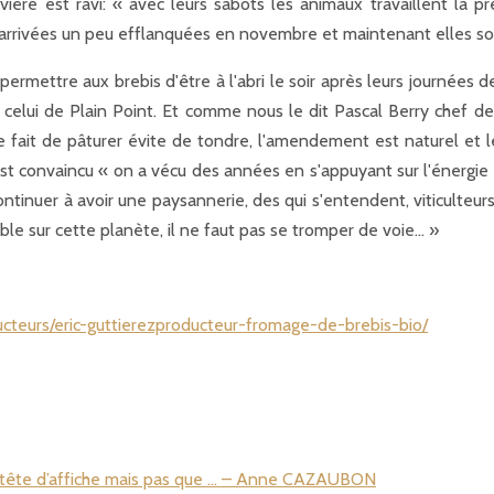
ère est ravi: « avec leurs sabots les animaux travaillent la p
t arrivées un peu efflanquées en novembre et maintenant elles so
rmettre aux brebis d'être à l'abri le soir après leurs journées d
celui de Plain Point. Et comme nous le dit Pascal Berry chef de
le fait de pâturer évite de tondre, l'amendement est naturel et 
 est convaincu « on a vécu des années en s'appuyant sur l'énergie
inuer à avoir une paysannerie, des qui s'entendent, viticulteurs
ble sur cette planète, il ne faut pas se tromper de voie… »
cteurs/eric-guttierezproducteur-fromage-de-brebis-bio/