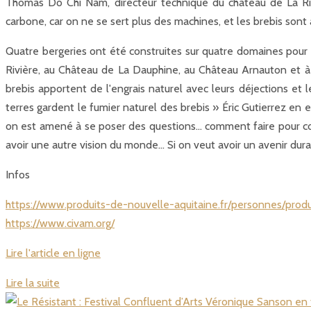
Thomas Do Chi Nam, directeur technique du château de La Rivi
carbone, car on ne se sert plus des machines, et les brebis son
Quatre bergeries ont été construites sur quatre domaines pour pe
Rivière, au Château de La Dauphine, au Château Arnauton et à 
brebis apportent de l'engrais naturel avec leurs déjections et 
terres gardent le fumier naturel des brebis » Éric Gutierrez en
on est amené à se poser des questions… comment faire pour cont
avoir une autre vision du monde… Si on veut avoir un avenir dura
Infos
https://www.produits-de-nouvelle-aquitaine.fr/personnes/produ
https://www.civam.org/
Lire l'article en ligne
Lire la suite