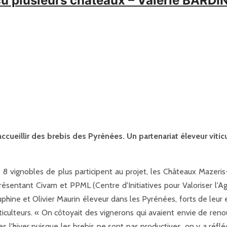
ncu plusieurs châteaux – Valérie BARDI
ccueillir des brebis des Pyrénées. Un partenariat éleveur viti
8 vignobles de plus participent au projet, les Châteaux Mazeris-
ésentant Civam et PPML (Centre d'Initiatives pour Valoriser l'Ag
phine et Olivier Maurin éleveur dans les Pyrénées, forts de leur
viticulteurs. « On côtoyait des vignerons qui avaient envie de ren
es l'hiver puisque les brebis ne sont pas productives, on y a réfl