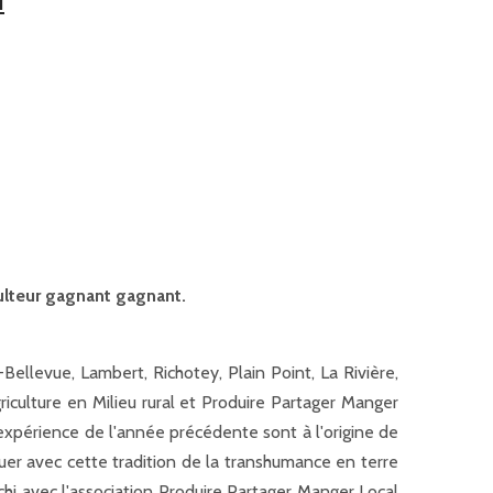
N
culteur gagnant gagnant.
Bellevue, Lambert, Richotey, Plain Point, La Rivière,
riculture en Milieu rural et Produire Partager Manger
 expérience de l'année précédente sont à l'origine de
ouer avec cette tradition de la transhumance en terre
échi avec l'association Produire Partager Manger Local