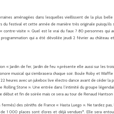
raines aménagées dans lesquelles vieillissent de la plus bell
ors du festival et cette année de manière très originale puisqu’il
ontre-visite ». Quel est le vrai du faux ? 80 personnes qui aur
e programmation qui a été dévoilée jeudi 2 février au château et
« Jardin de fer, Jardin de feu »,présente elle aussi sur les trois 
 sonore musical qui s’embrasera chaque soir. Boule Roby et Waffle 
’à 22 heures avec un jukebox live électro dance avant de céder la 
 : The Rolling Stone ». Une entrée dans l’intimité du groupe lég
e début et fin de soirée mais ce sera au tour de Renaud Hantson 
s fermés) des zéniths de France « Hasta Luego ». Ne tardez pas, 
 de 1 000 places sont d’ores et déjà vendues*. Elle sera entou