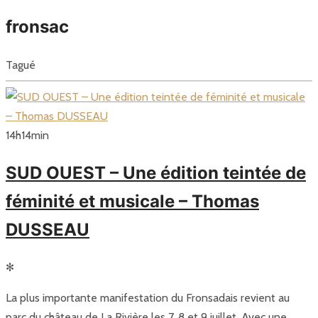
fronsac
Tagué
14
h
14
min
SUD OUEST – Une édition teintée de
féminité et musicale – Thomas
DUSSEAU
✻
La plus importante manifestation du Fronsadais revient au
parc du château de La Rivière les 7, 8 et 9 juillet. Avec une