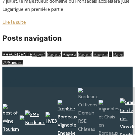
7 juillet, le majestueux domaine du Fronsadais accueillera Julie
Lagarrigue en première partie
Lire la suite
Posts navigation
PRÉCÉDENTE
Page
1
Page
2
Page
3
Page
4
Page
5
…
Page
29
Suivant