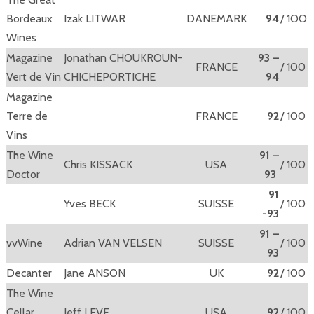
Bordeaux
Izak LITWAR
DANEMARK
94
/ 1OO
Wines
Magazine
Jonathan CHOUKROUN-
93 –
FRANCE
/ 100
Vert de Vin
CHICHEPORTICHE
94
Magazine
Terre de
FRANCE
92
/ 100
Vins
The Wine
91 –
Chris KISSACK
USA
/ 100
Doctor
93
91
Yves BECK
SUISSE
/ 100
-93
91 –
vvWine
Adrian VAN VELSEN
SUISSE
/ 100
93
Decanter
Jane ANSON
UK
92
/ 100
The Wine
Cellar
Jeff LEVE
USA
92
/ 100