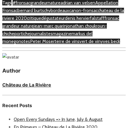
Tags
#fronsacgrandeurnature
adrian van velsen
Appellation
Fronsac
bernard burtschy
bordeaux
canon-fronsac
chateau de la
riviere 2020
critique
dégustateur
denis hervier
falstaff
fronsac
grandeur nature
jean-marc quarin
jonathan choukroun-
chicheportiche
journalistes
magazine
markus del
monego
notes
Peter Moser
terre de vins
vert de vin
yves beck
Author
Château de La Rivière
Recent Posts
Open Every Sundays => In June, July & August
En Primeurs – Château de La Rivière 2020