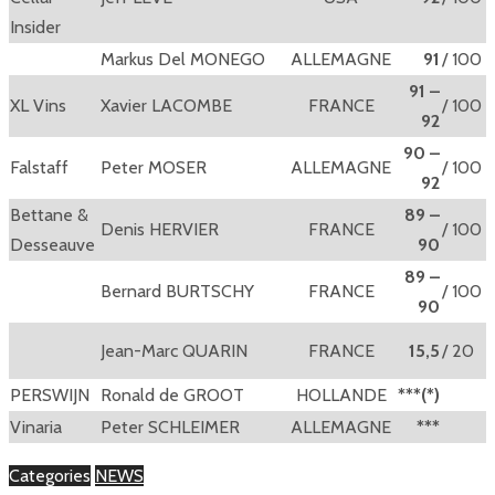
Insider
Markus Del MONEGO
ALLEMAGNE
91
/ 100
91 –
XL Vins
Xavier LACOMBE
FRANCE
/ 100
92
90 –
Falstaff
Peter MOSER
ALLEMAGNE
/ 100
92
Bettane &
89 –
Denis HERVIER
FRANCE
/ 100
Desseauve
90
89 –
Bernard BURTSCHY
FRANCE
/ 100
90
Jean-Marc QUARIN
FRANCE
15,5
/ 20
PERSWIJN
Ronald de GROOT
HOLLANDE
***(*)
Vinaria
Peter SCHLEIMER
ALLEMAGNE
***
Categories
NEWS