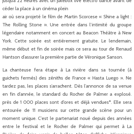
jusqu’à 22 heures avec un jukebox live électro dance avant de
céder la place à un cinéma plein
air où sera projeté le film de Martin Scorcese « Shine a light :
The Rolling Stone ». Une entrée dans l’intimité du groupe
légendaire notamment en concert au Beacon Théâtre à New
York. Cette soirée est entièrement gratuite. Le lendemain,
même début et fin de soirée mais ce sera au tour de Renaud
Hantson d’assurer la première partie de Véronique Sanson.
La chanteuse fera étape à La rivière dans sa tournée (à
guichets fermés) des zéniths de France « Hasta Luego ». Ne
tardez pas, les places s’arrachent. Dès l’annonce de sa venue
en fin d’année, le standard du Rocher de Palmer a explosé.
près de 1 000 places sont d’ores et déjà vendues*. Elle sera
entourée de 11 musiciens sur cette grande scène pour un
moment unique. C’est le partenariat noué depuis des années
entre le festival et le Rocher de Palmer qui permet à La