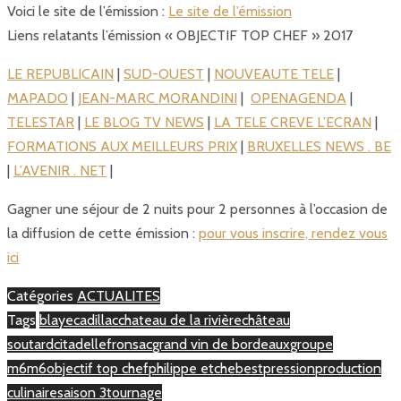
Voici le site de l’émission :
Le site de l’émission
Liens relatants l’émission « OBJECTIF TOP CHEF » 2017
LE REPUBLICAIN
|
SUD-OUEST
|
NOUVEAUTE TELE
|
MAPADO
|
JEAN-MARC MORANDINI
|
OPENAGENDA
|
TELESTAR
|
LE BLOG TV NEWS
|
LA TELE CREVE L’ECRAN
|
FORMATIONS AUX MEILLEURS PRIX
|
BRUXELLES NEWS . BE
|
L’AVENIR . NET
|
Gagner une séjour de 2 nuits pour 2 personnes à l’occasion de
la diffusion de cette émission :
pour vous inscrire, rendez vous
ici
Catégories
ACTUALITES
Tags
blaye
cadillac
chateau de la rivière
château
soutard
citadelle
fronsac
grand vin de bordeaux
groupe
m6
m6
objectif top chef
philippe etchebest
pression
production
culinaire
saison 3
tournage