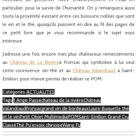
particulier, pour la survie de l’humanité. On y remarquera aussi
toute la proximité existant entre ces boissons nobles que sont
le vin et le thé, quoiqu’ils puissent en dire au fil des pages de
ce petit livre que je vous recommande si le sujet vous
intéresse.
J’adresse une fois encore mes plus chaleureux remerciements
au
Château de La Rivière
à Fronsac qui symbolise à lui seul
cette connivence vin-thé et au
Château Valandraud
à Saint-
Emilion, pour m’avoir permis de réaliser ce POM.
Catégories
ACTUALITES
Tags
1 Ange Passe
chateau de la rivière
Château
Valandraud
fronsac
grand vin de bordeaux
Laure Buquet
le thé
et le vin
Petit Objet Multimedia
POM
Saint-Emilion Grand Cru
Classé
Thé Pu'er
voix chinoise
Wang Fu