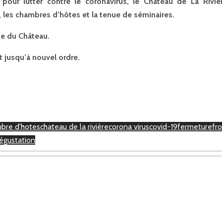
our lutter contre le coronavirus, le Château de La Rivièr
, les chambres d’hôtes et la tenue de séminaires.
te du Château.
 jusqu’à nouvel ordre.
bre d'hotes
chateau de la rivière
corona virus
covid-19
fermeture
fr
dégustation