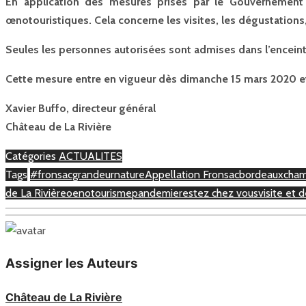
En application des mesures prises par le Gouvernement p
œnotouristiques. Cela concerne les visites, les dégustations
Seules les personnes autorisées sont admises dans l’encein
Cette mesure entre en vigueur dès dimanche 15 mars 2020 et
Xavier Buffo, directeur général
Château de La Rivière
Catégories
ACTUALITES
Tags
#fronsacgrandeurnature
Appellation Fronsac
bordeaux
cham
de La Rivière
oenotourisme
pandemie
restez chez vous
visite et 
Assigner les Auteurs
Château de La Rivière