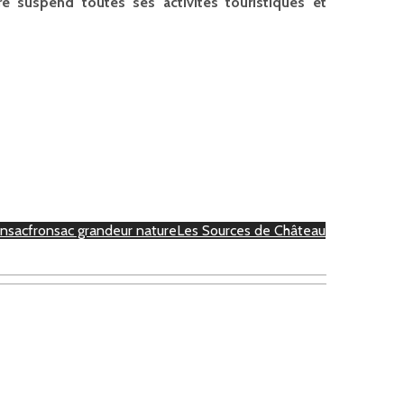
e suspend toutes ses activités touristiques et
onsac
fronsac grandeur nature
Les Sources de Château