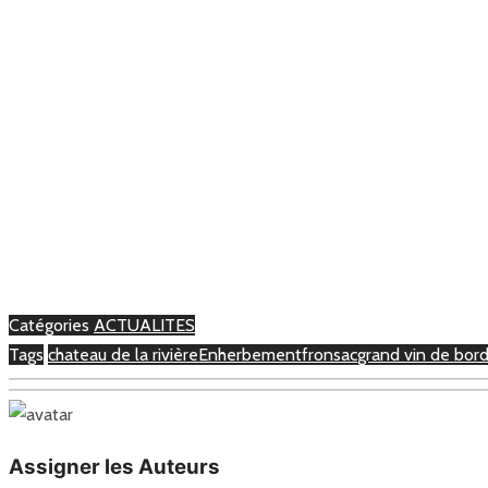
Catégories
ACTUALITES
Tags
chateau de la rivière
Enherbement
fronsac
grand vin de bor
Assigner les Auteurs