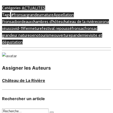
Catégories
ACTUALITES
Tags
#fronsacgrandeurnature
Appellation
Fronsac
bordeaux
chambres d'hôtes
chateau de la rivière
corona
virus
covid-19
fermeture
festival repoussé
fronsac
fronsac
grandeur nature
oenotourisme
ouverture
pandemie
visite et
dégustation
Assigner les Auteurs
Château de La Rivière
Rechercher un article