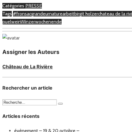
Catégories
PRESSE
Tags
#fronsacgrandeurnature
arbeit
birgit holzer
chateau de la riv
puel
wein
Winzer
wochenende
Assigner les Auteurs
Château de La Rivière
Rechercher un article
Articles récents
évènement – 19 & 20 octobre –