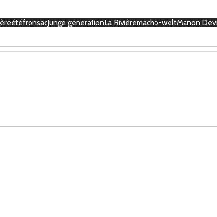
ière
été
fronsac
Junge generation
La Rivière
macho-welt
Manon Devi