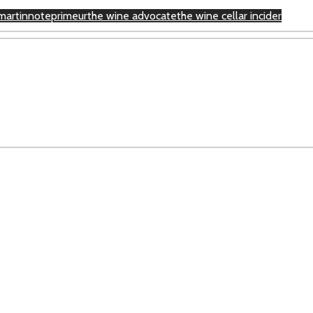
 martin
note
primeur
the wine advocate
the wine cellar incider