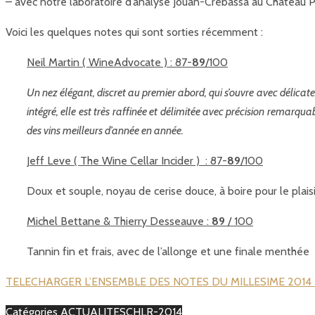
– avec notre laboratoire d’analyse Jouan-Crebassa au Château P
Voici les quelques notes qui sont sorties récemment :
Neil Martin ( WineAdvocate ) : 87-
89
/100
Un nez élégant, discret au premier abord, qui s’ouvre avec délicat
intégré, elle est très raffinée et délimitée avec précision remarqu
des vins meilleurs d’année en année.
Jeff Leve ( The Wine Cellar Incider ) : 87-
89
/100
Doux et souple, noyau de cerise douce, à boire pour le plais
Michel Bettane & Thierry Desseauve :
89
/ 100
Tannin fin et frais, avec de l’allonge et une finale menthée
TELECHARGER L’ENSEMBLE DES NOTES DU MILLESIME 2014 e
Catégories
ACTUALITES
CHLR-2014