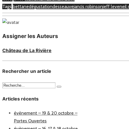
Tags
bettane
dégustation
desseauve
jancis robinson
jeff leve
neil
Assigner les Auteurs
Château de La Rivière
Rechercher un article
Articles récents
évènement – 19 & 20 octobre –
Portes Ouvertes
évènement – 16, 17 & 18 octobre