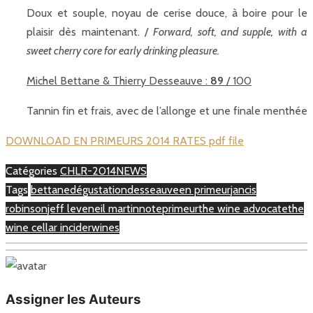
Doux et souple, noyau de cerise douce, à boire pour le
plaisir dès maintenant. /
Forward, soft, and supple, with a
sweet cherry core for early drinking pleasure.
Michel Bettane & Thierry Desseauve :
89
/ 100
Tannin fin et frais, avec de l’allonge et une finale menthée
DOWNLOAD EN PRIMEURS 2014 RATES pdf file
Catégories
CHLR-2014
NEWS
Tags
bettane
dégustation
desseauve
en primeur
jancis
robinson
jeff leve
neil martin
note
primeur
the wine advocate
the
wine cellar incider
wines
Assigner les Auteurs