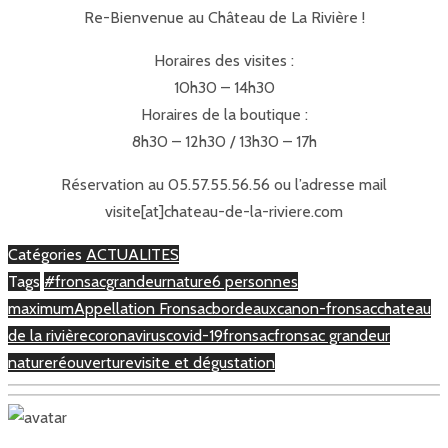
Re-Bienvenue au Château de La Rivière !
Horaires des visites :
10h30 – 14h30
Horaires de la boutique :
8h30 – 12h30 / 13h30 – 17h
Réservation au 05.57.55.56.56 ou l’adresse mail
visite[at]chateau-de-la-riviere.com
Catégories
ACTUALITES
Tags
#fronsacgrandeurnature
6 personnes
maximum
Appellation Fronsac
bordeaux
canon-fronsac
chateau
de la rivière
coronavirus
covid-19
fronsac
fronsac grandeur
nature
réouverture
visite et dégustation