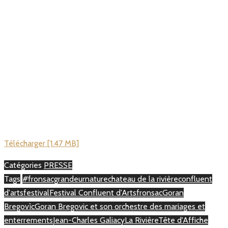
Télécharger [1.47 MB]
Catégories
PRESSE
Tags
#fronsacgrandeurnature
chateau de la rivière
confluent
d'arts
festival
Festival Confluent d'Arts
fronsac
Goran
Bregovìc
Goran Bregovic et son orchestre des mariages et
enterrements
Jean-Charles Galiacy
La Rivière
Tête d'Affiche