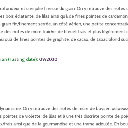
profondeur et une jolie finesse du grain. On y retrouve des notes 
es bois éclatante, de lilas ainsi qu’à de fines pointes de cardamon
un grain fin/finement serrée, un côté aérien, une petite concentrat
me des notes de mûre fraiche, de bleuet frais et plus légèrement 
nsi qu’à de fines pointes de graphite, de cacao, de tabac blond suc
on (Tasting date):
09/2020
t du dynamisme. On y retrouve des notes de mûre de boysen pulpeus
 pointes de violette, de lilas et à une très discrète pointe de poiv
teux/frais ainsi que de la gourmandise et une trame acidulée. En b