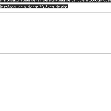
n-fronsac
chateau de la rivière
Château de La Rivière 2018
critique
de château de al riviere 2018
vert de vins