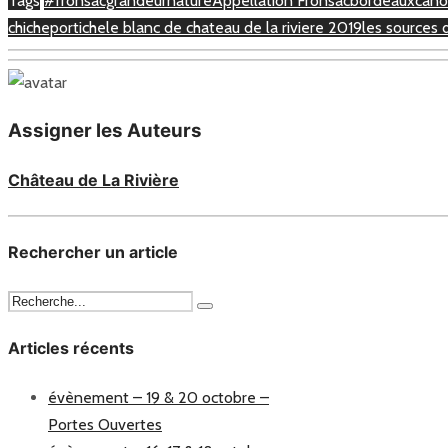
Tags
#fronsacgrandeurnature
Appellation Fronsac
bordeaux
cano
chicheportiche
le blanc de chateau de la riviere 2019
les sources 
Assigner les Auteurs
Château de La Rivière
Rechercher un article
Articles récents
évènement – 19 & 20 octobre –
Portes Ouvertes