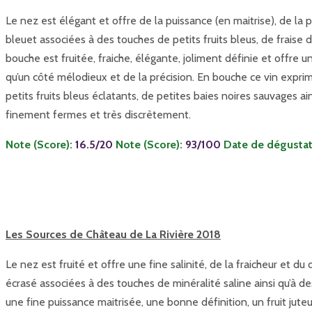
Le nez est élégant et offre de la puissance (en maitrise), de la 
bleuet associées à des touches de petits fruits bleus, de fraise d
bouche est fruitée, fraiche, élégante, joliment définie et offre 
qu’un côté mélodieux et de la précision. En bouche ce vin expri
petits fruits bleus éclatants, de petites baies noires sauvages ai
finement fermes et très discrètement.
Note (Score):
16.5/20
Note (Score):
93/100
Date de dégustati
Les Sources de Château de La Rivière 2018
Le nez est fruité et offre une fine salinité, de la fraicheur e
écrasé associées à des touches de minéralité saline ainsi qu’à des
une fine puissance maitrisée, une bonne définition, un fruit ju