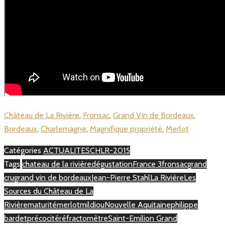
Château de La Rivière
,
Fronsac
,
Grand Vin de Bordeaux
,
Bordeaux
,
Charlemagne
,
Magnifique propriété
,
Merlot
Catégories
ACTUALITES
CHLR-2015
Tags
chateau de la rivière
dégustation
France 3
fronsac
grand
cru
grand vin de bordeaux
Jean-Pierre Stahl
La Rivière
Les
Sources du Château de La
Rivière
maturité
merlot
mildiou
Nouvelle Aquitaine
philippe
bardet
précocité
réfractomètre
Saint-Emilion Grand