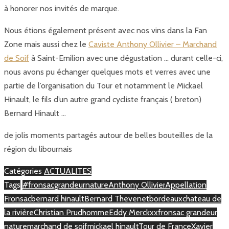
à honorer nos invités de marque.
Nous étions également présent avec nos vins dans la Fan
Zone mais aussi chez le
Caviste Anthony Ollivier – Marchand
de Soif
à Saint-Emilion avec une dégustation … durant celle-ci,
nous avons pu échanger quelques mots et verres avec une
partie de l’organisation du Tour et notamment le Mickael
Hinault, le fils d’un autre grand cycliste français ( breton)
Bernard Hinault …
de jolis moments partagés autour de belles bouteilles de la
région du libournais
Catégories
ACTUALITES
Tags
#fronsacgrandeurnature
Anthony Ollivier
Appellation
Fronsac
bernard hinault
Bernard Thevenet
bordeaux
chateau de
la rivière
Christian Prudhomme
Eddy Merckxx
fronsac grandeur
nature
marchand de soif
mickael hinault
Tour de France
Xavier