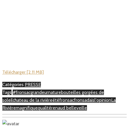
Télécharger [2.11 MB]
Catégories
PRESSE
Tags
#fronsacgrandeurnature
bouteilles gorgées de
soleil
chateau de la rivière
été
fronsac
fronsadais
l'opinion
La
Rivière
magnifique
qualité
renaud belleveille