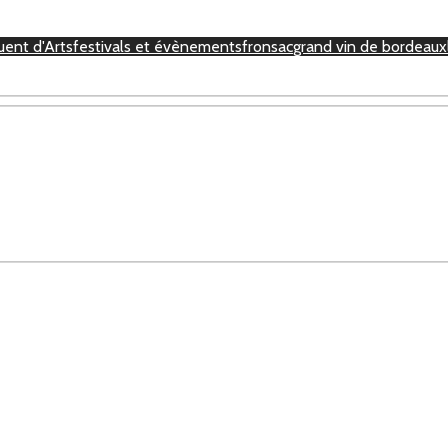
uent d'Arts
festivals et évènements
fronsac
grand vin de bordeaux