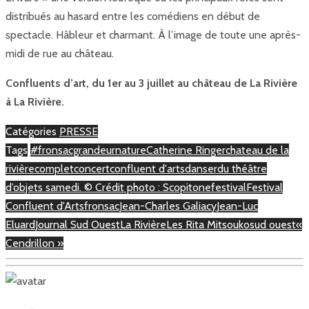
distribués au hasard entre les comédiens en début de
spectacle. Hâbleur et charmant. À l’image de toute une après-
midi de rue au château.
Confluents d’art, du 1er au 3 juillet au château de La Rivière
à La Rivière.
Catégories
PRESSE
Tags
#fronsacgrandeurnature
Catherine Ringer
chateau de la
rivière
complet
concert
confluent d'arts
danser
du théâtre
d’objets samedi. © Crédit photo : Scopitone
festival
Festival
Confluent d'Arts
fronsac
Jean-Charles Galiacy
Jean-Luc
Eluard
Journal Sud Ouest
La Rivière
Les Rita Mitsouko
sud ouest
«
Cendrillon »